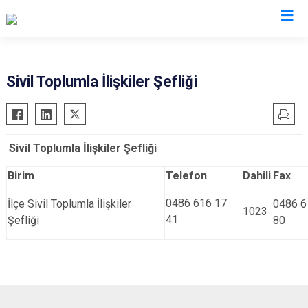
Şırnak
Sivil Toplumla İlişkiler Şefliği
Beytüşşebap
Cizre
Sivil Toplumla İlişkiler Şefliği
Güçlükonak
İdil
Birim
Telefon
Dahili
Fax
Silopi
0486 616 17
İlçe Sivil Toplumla İlişkiler
0486 6
1023
Uludere
41
Şefliği
80