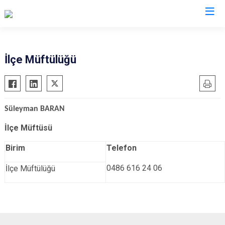
Şırnak
İlçe Müftülüğü
Beytüşşebap
Cizre
Süleyman BARAN
Güçlükonak
İdil
İlçe Müftüsü
Silopi
Birim
Telefon
Uludere
0486 616 24 06
İlçe Müftülüğü