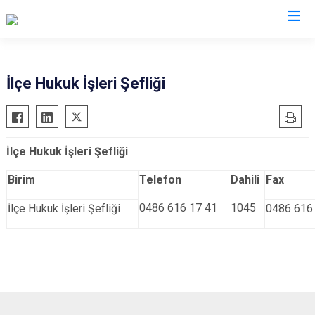
Şırnak
İlçe Hukuk İşleri Şefliği
Beytüşşebap
Cizre
İlçe Hukuk İşleri Şefliği
Güçlükonak
İdil
Birim
Telefon
Dahili
Fax
Silopi
0486 616 17 41
1045
İlçe Hukuk İşleri Şefliği
0486 616
Uludere