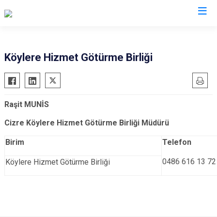
Şırnak
Köylere Hizmet Götürme Birliği
Beytüşşebap
Cizre
Raşit MUNİS
Güçlükonak
İdil
Cizre Köylere Hizmet Götürme Birliği Müdürü
Silopi
Birim
Telefon
Uludere
0486 616 13 72
Köylere Hizmet Götürme Birliği