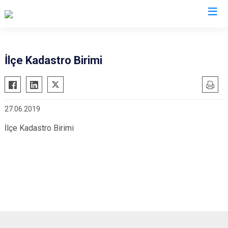
Şırnak
İlçe Kadastro Birimi
Beytüşşebap
Cizre
27.06.2019
Güçlükonak
İdil
İlçe Kadastro Birimi
Silopi
Uludere