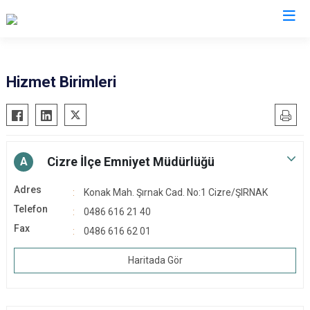
Şırnak
Hizmet Birimleri
Beytüşşebap
Cizre
Güçlükonak
Cizre İlçe Emniyet Müdürlüğü
A
İdil
Adres
Konak Mah. Şırnak Cad. No:1 Cizre/ŞIRNAK
Silopi
Telefon
0486 616 21 40
Uludere
Fax
0486 616 62 01
Haritada Gör