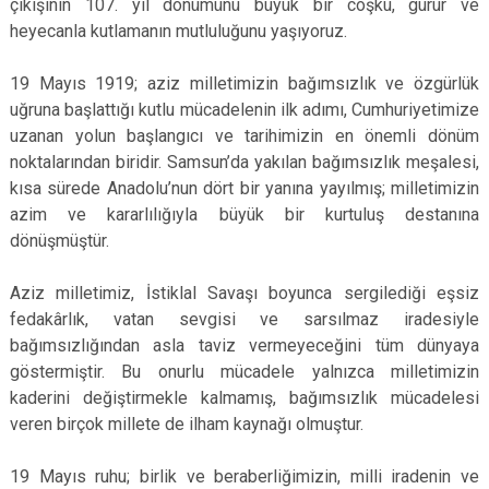
çıkışının 107. yıl dönümünü büyük bir coşku, gurur ve
heyecanla kutlamanın mutluluğunu yaşıyoruz.
19 Mayıs 1919; aziz milletimizin bağımsızlık ve özgürlük
uğruna başlattığı kutlu mücadelenin ilk adımı, Cumhuriyetimize
uzanan yolun başlangıcı ve tarihimizin en önemli dönüm
noktalarından biridir. Samsun’da yakılan bağımsızlık meşalesi,
kısa sürede Anadolu’nun dört bir yanına yayılmış; milletimizin
azim ve kararlılığıyla büyük bir kurtuluş destanına
dönüşmüştür.
Aziz milletimiz, İstiklal Savaşı boyunca sergilediği eşsiz
fedakârlık, vatan sevgisi ve sarsılmaz iradesiyle
bağımsızlığından asla taviz vermeyeceğini tüm dünyaya
göstermiştir. Bu onurlu mücadele yalnızca milletimizin
kaderini değiştirmekle kalmamış, bağımsızlık mücadelesi
veren birçok millete de ilham kaynağı olmuştur.
19 Mayıs ruhu; birlik ve beraberliğimizin, milli iradenin ve