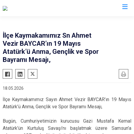
Şırnak
İlçe Kaymakamımız Sn Ahmet
Vezir BAYCAR’ın 19 Mayıs
Beytüşşebap
Atatürk’ü Anma, Gençlik ve Spor
Cizre
Bayramı Mesajı,
Güçlükonak
İdil
Silopi
18.05.2026
Uludere
İlçe Kaymakamımız Sayın Ahmet Vezir BAYCAR’ın 19 Mayıs
Atatürk’ü Anma, Gençlik ve Spor Bayramı Mesajı,
Bugün, Cumhuriyetimizin kurucusu Gazi Mustafa Kemal
Atatürk’ün Kurtuluş Savaşı’nı başlatmak üzere Samsun’a