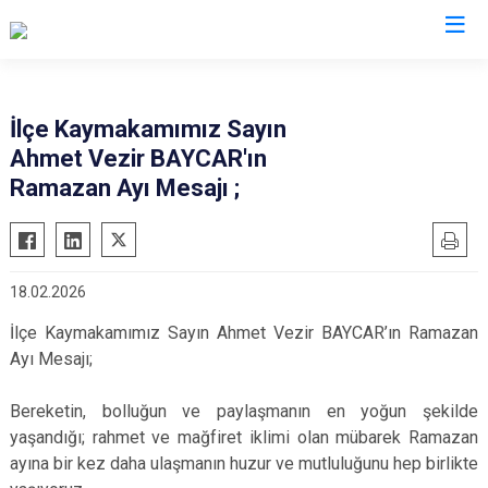
Şırnak
İlçe Kaymakamımız Sayın
Ahmet Vezir BAYCAR'ın
Beytüşşebap
Ramazan Ayı Mesajı ;
Cizre
Güçlükonak
İdil
18.02.2026
Silopi
İlçe Kaymakamımız Sayın Ahmet Vezir BAYCAR’ın Ramazan
Uludere
Ayı Mesajı;
Bereketin, bolluğun ve paylaşmanın en yoğun şekilde
yaşandığı; rahmet ve mağfiret iklimi olan mübarek Ramazan
ayına bir kez daha ulaşmanın huzur ve mutluluğunu hep birlikte