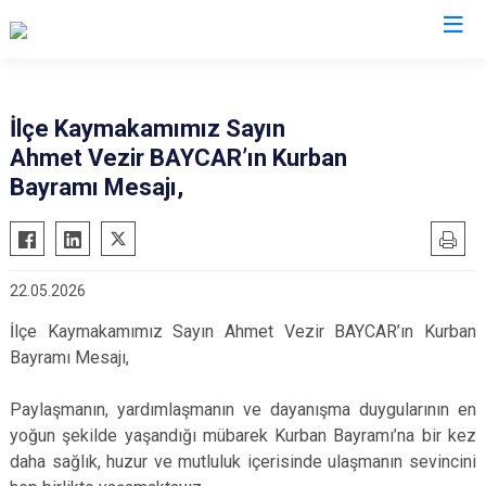
Şırnak
İlçe Kaymakamımız Sayın
Ahmet Vezir BAYCAR’ın Kurban
Beytüşşebap
Bayramı Mesajı,
Cizre
Güçlükonak
İdil
22.05.2026
Silopi
İlçe Kaymakamımız Sayın Ahmet Vezir BAYCAR’ın Kurban
Uludere
Bayramı Mesajı,
Paylaşmanın, yardımlaşmanın ve dayanışma duygularının en
yoğun şekilde yaşandığı mübarek Kurban Bayramı’na bir kez
daha sağlık, huzur ve mutluluk içerisinde ulaşmanın sevincini